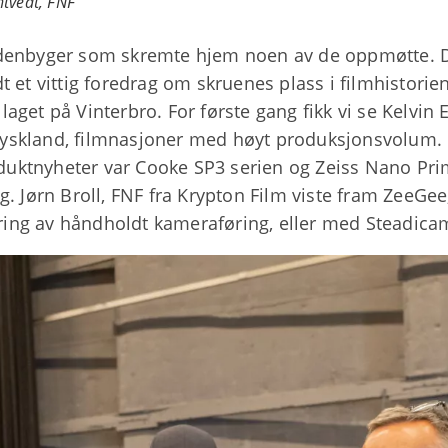
ntvedt, FNF
rdenbyger som skremte hjem noen av de oppmøtte. D
t et vittig foredrag om skruenes plass i filmhistori
aget på Vinterbro. For første gang fikk vi se Kelvin 
yskland, filmnasjoner med høyt produksjonsvolum. 
uktnyheter var Cooke SP3 serien og Zeiss Nano Pri
ng. Jørn Broll, FNF fra Krypton Film viste fram ZeeG
lering av håndholdt kameraføring, eller med Steadica