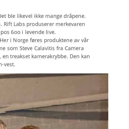
et ble likevel ikke mange dråpene.
en. Rift Labs produserer merkevaren
Epos 6oo i levende live.
Her i Norge føres produktene av vår
me som Steve Calavitis fra Camera
ee, en treakset kamerakrybbe. Den kan
m-vest.