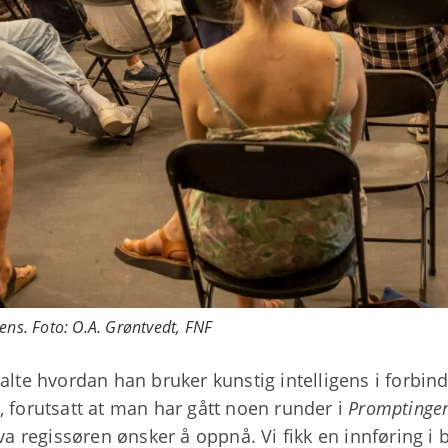
gens. Foto: O.A. Grøntvedt, FNF
talte hvordan han bruker kunstig intelligens i forbi
, forutsatt at man har gått noen runder i
Promptinge
hva regissøren ønsker å oppnå. Vi fikk en innføring i