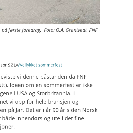
på første foredrag. Foto: O.A. Grøntvedt, FNF
sor SØLV
/
Vellykket sommerfest
tbeviste vi denne påstanden da FNF
slutt). Ideen om en sommerfest er ikke
ngene i USA og Storbritannia. I
t vi opp for hele bransjen og
n på Jar. Det er i år 90 år siden Norsk
 både innendørs og ute i det fine
joner.