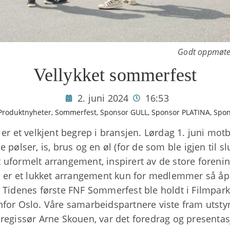
Godt oppmøte 
Vellykket sommerfest
2. juni 2024
16:53
Produktnyheter
,
Sommerfest
,
Sponsor GULL
,
Sponsor PLATINA
,
Spon
 er et velkjent begrep i bransjen. Lørdag 1. juni mo
 pølser, is, brus og en øl (for de som ble igjen til 
ikt uformelt arrangement, inspirert av de store foreni
er et lukket arrangement kun for medlemmer så åpne
 Tidenes første FNF Sommerfest ble holdt i Filmparke
nfor Oslo. Våre samarbeidspartnere viste fram utstyr
 regissør Arne Skouen, var det foredrag og presentas