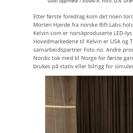
Godt oppmøte i Studio A. Foto: O.A. Grø
Etter første foredrag kom det noen to
Morten Hjerde fra norske Rift Labs hold
Kelvin som er norskproduserte LED-lys l
Hovedmarkedene til Kelvin er USA og T
samarbeidspartner Foto.no. Andre prod
Nordic tok med til Norge for første ga
brukes på stativ eller bilrigg for simu