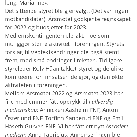
long, Marianne».
Det sittende styret ble gjenvalgt. (Det var ingen
motkandidater). Årsmøtet godkjente regnskapet
for 2022 og budsjettet for 2023.
Medlemskontingenten ble økt, noe som
muliggjør større aktivitet i foreningen. Styrets
forslag til vedtektsendringer ble også stemt
frem, med små endringer i teksten. Tidligere
styreleder Rolv Håan takket styret og de ulike
komiteene for innsatsen de gjør, og den økte
aktiviteten i foreningen.
Mellom Årsmøtet 2022 og Årsmøtet 2023 har
fire medlemmer fått opprykk til
Fullverdig
medlemskap
: Annicken Aasheim FNF, Anton
Österlund FNF, Torfinn Sanderud FNF og Emil
Håseth Gurven FNF. Vi har fått ett nytt
Assosiert
medlem
: Anna Fabricius. Annonseringen ble