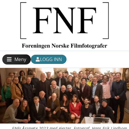
Meny
LOGG INN
FNFs Årsmøte 2023 med gjester. Fotograf. Hans Erik Lindbom