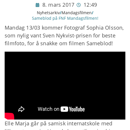
8. mars 2017
12:49
Nyhetsarkiv
/
Mandagsfilmen
/
Sameblod på FNF Mandagsfilmen!
Mandag 13/03 kommer Fotograf Sophia Olsson,
som nylig vant Sven Nykvist-prisen for beste
filmfoto, for å snakke om filmen Sameblod!
Elle Marja går på samisk internatskole med