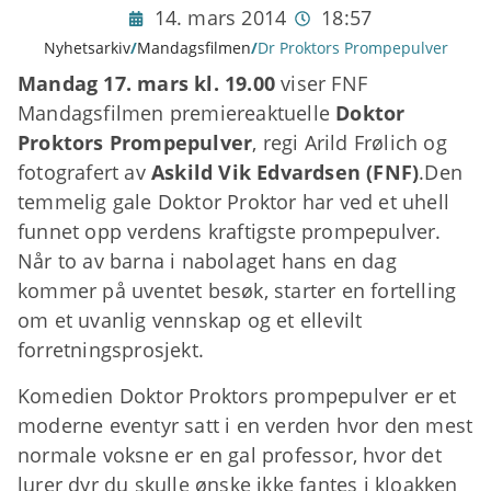
14. mars 2014
18:57
Nyhetsarkiv
/
Mandagsfilmen
/
Dr Proktors Prompepulver
Mandag 17. mars kl. 19.00
viser FNF
Mandagsfilmen premiereaktuelle
Doktor
Proktors Prompepulver
, regi Arild Frølich og
fotografert av
Askild Vik Edvardsen (FNF)
.
Den
temmelig gale Doktor Proktor har ved et uhell
funnet opp verdens kraftigste prompepulver.
Når to av barna i nabolaget hans en dag
kommer på uventet besøk, starter en fortelling
om et uvanlig vennskap og et ellevilt
forretningsprosjekt.
Komedien Doktor Proktors prompepulver er et
moderne eventyr satt i en verden hvor den mest
normale voksne er en gal professor, hvor det
lurer dyr du skulle ønske ikke fantes i kloakken