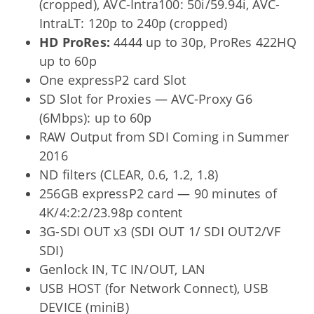
(cropped), AVC-Intra100: 50i/59.94i, AVC-
IntraLT: 120p to 240p (cropped)
HD ProRes:
4444 up to 30p, ProRes 422HQ
up to 60p
One expressP2 card Slot
SD Slot for Proxies — AVC-Proxy G6
(6Mbps): up to 60p
RAW Output from SDI Coming in Summer
2016
ND filters (CLEAR, 0.6, 1.2, 1.8)
256GB expressP2 card — 90 minutes of
4K/4:2:2/23.98p content
3G-SDI OUT x3 (SDI OUT 1/ SDI OUT2/VF
SDI)
Genlock IN, TC IN/OUT, LAN
USB HOST (for Network Connect), USB
DEVICE (miniB)