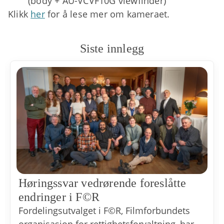
(body + AU-VCVF10G viewfinder)
Klikk
her
for å lese mer om kameraet.
Siste innlegg
Høringssvar vedrørende foreslåtte
endringer i F©R
Fordelingsutvalget i F©R, Filmforbundets