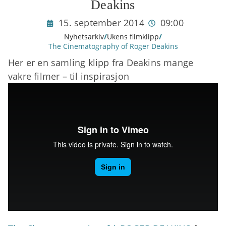
Deakins
15. september 2014
09:00
Nyhetsarkiv
/
Ukens filmklipp
/
The Cinematography of Roger Deakins
Her er en samling klipp fra Deakins mange
vakre filmer – til inspirasjon