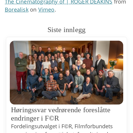
The Cinematography of | ROGER DEAKINS
from
Borealisk
on
Vimeo
.
Siste innlegg
Høringssvar vedrørende foreslåtte
endringer i F©R
Fordelingsutvalget i F©R, Filmforbundets