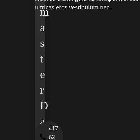
ultrices eros vestibulum nec.
m
a
s
t
e
r
D
a
417
n
62