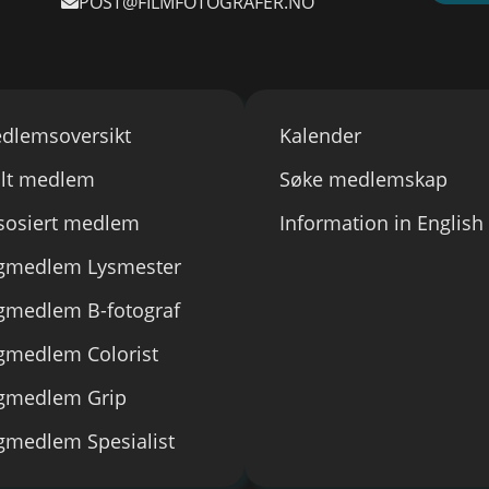
POST@FILMFOTOGRAFER.NO
dlemsoversikt
Kalender
llt medlem
Søke medlemskap
sosiert medlem
Information in English
gmedlem Lysmester
gmedlem B-fotograf
gmedlem Colorist
gmedlem Grip
gmedlem Spesialist