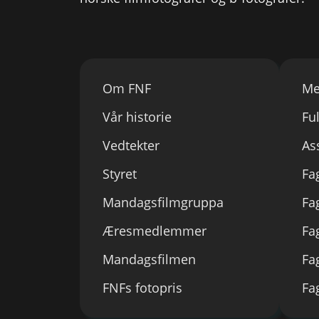
Om FNF
Me
Vår historie
Fu
Vedtekter
As
Styret
Fa
Mandagsfilmgruppa
Fa
Æresmedlemmer
Fa
Mandagsfilmen
Fa
FNFs fotopris
Fa