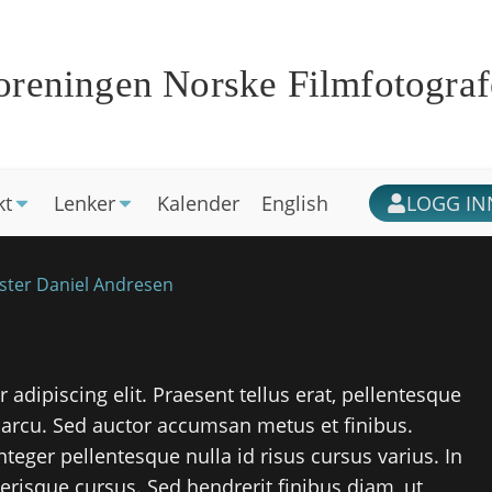
oreningen Norske Filmfotograf
kt
Lenker
Kalender
English
LOGG IN
ter Daniel Andresen
adipiscing elit. Praesent tellus erat, pellentesque
arcu. Sed auctor accumsan metus et finibus.
teger pellentesque nulla id risus cursus varius. In
elerisque cursus. Sed hendrerit finibus diam, ut