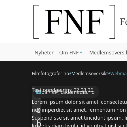
F
Nyheter
Om FNF
Medlemsoversi
Filmfotografer.no
Medlemsoversikt
Webmas
Test oppdatering 02.03.26
WEBMASTER
daniel@cadamedia.no
W
Lorem ipsum dolor sit amet, consectetur 
e
nec imperdiet sit amet, fermentum non 
Suspendisse sit amet tincidunt ipsum. In
b
lobortis diam ligula, id volutpat nisl sc