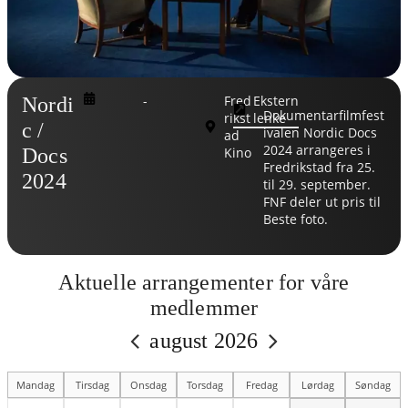
-
Fred
Ekstern
Nordi
Dokumentarfilmfest
rikst
lenke
c /
ivalen Nordic Docs
ad
2024 arrangeres i
Docs
Kino
Fredrikstad fra 25.
2024
til 29. september.
FNF deler ut pris til
Beste foto.
Aktuelle arrangementer for våre
medlemmer
august 2026
Mandag
Tirsdag
Onsdag
Torsdag
Fredag
Lørdag
Søndag